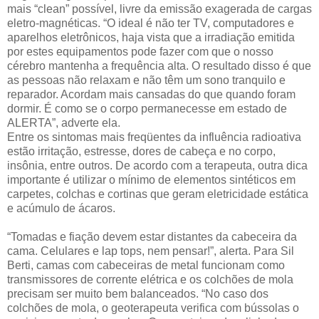
mais “clean” possível, livre da emissão exagerada de cargas
eletro-magnéticas. “O ideal é não ter TV, computadores e
aparelhos eletrônicos, haja vista que a irradiação emitida
por estes equipamentos pode fazer com que o nosso
cérebro mantenha a frequência alta. O resultado disso é que
as pessoas não relaxam e não têm um sono tranquilo e
reparador. Acordam mais cansadas do que quando foram
dormir. É como se o corpo permanecesse em estado de
ALERTA”, adverte ela.
Entre os sintomas mais freqüentes da influência radioativa
estão irritação, estresse, dores de cabeça e no corpo,
insônia, entre outros. De acordo com a terapeuta, outra dica
importante é utilizar o mínimo de elementos sintéticos em
carpetes, colchas e cortinas que geram eletricidade estática
e acúmulo de ácaros.
“Tomadas e fiação devem estar distantes da cabeceira da
cama. Celulares e lap tops, nem pensar!”, alerta. Para Sil
Berti, camas com cabeceiras de metal funcionam como
transmissores de corrente elétrica e os colchões de mola
precisam ser muito bem balanceados. “No caso dos
colchões de mola, o geoterapeuta verifica com bússolas o