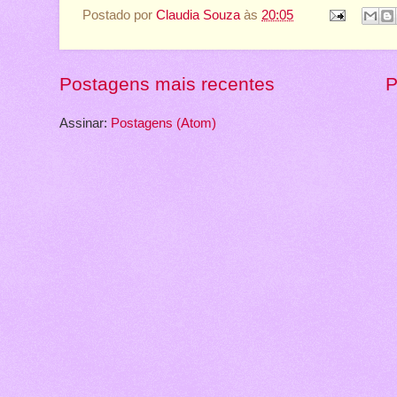
Postado por
Claudia Souza
às
20:05
Postagens mais recentes
P
Assinar:
Postagens (Atom)