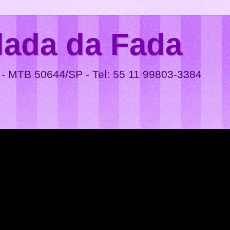
lada da Fada
 - MTB 50644/SP - Tel: 55 11 99803-3384