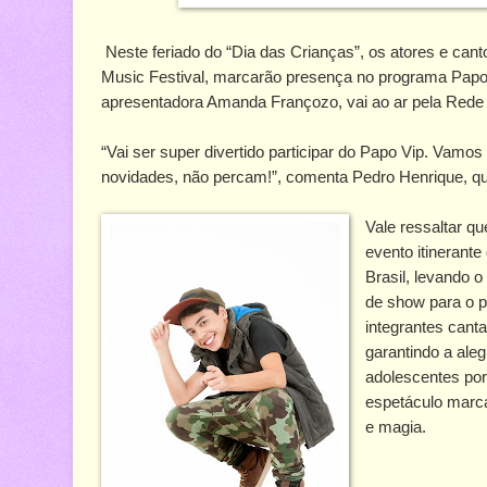
Neste feriado do “Dia das Crianças”, os atores e can
Music Festival, marcarão presença no programa Papo V
apresentadora Amanda Françozo, vai ao ar pela Rede Br
“Vai ser super divertido participar do Papo Vip. Vamo
novidades, não percam!”, comenta Pedro Henrique, que
Vale ressaltar q
evento itinerante
Brasil, levando 
de show para o pú
integrantes can
garantindo a aleg
adolescentes po
espetáculo marca
e magia.