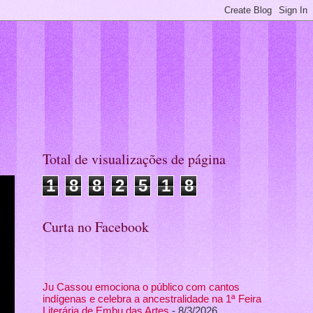
Total de visualizações de página
1
8
8
2
5
1
8
Curta no Facebook
Ju Cassou emociona o público com cantos
indígenas e celebra a ancestralidade na 1ª Feira
Literária de Embu das Artes
- 8/3/2026