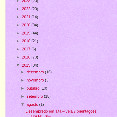
►
2023
(20)
►
2022
(20)
►
2021
(14)
►
2020
(84)
►
2019
(44)
►
2018
(21)
►
2017
(6)
►
2016
(70)
▼
2015
(94)
►
dezembro
(16)
►
novembro
(3)
►
outubro
(10)
►
setembro
(18)
▼
agosto
(1)
Desemprego em alta – veja 7 orientações
para um re...