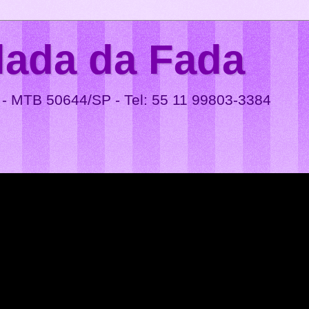
lada da Fada
 - MTB 50644/SP - Tel: 55 11 99803-3384