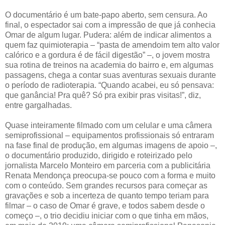
O documentário é um bate-papo aberto, sem censura. Ao
final, o espectador sai com a impressão de que já conhecia
Omar de algum lugar. Pudera: além de indicar alimentos a
quem faz quimioterapia – “pasta de amendoim tem alto valor
calórico e a gordura é de fácil digestão” –, o jovem mostra
sua rotina de treinos na academia do bairro e, em algumas
passagens, chega a contar suas aventuras sexuais durante
o período de radioterapia. “Quando acabei, eu só pensava:
que ganância! Pra quê? Só pra exibir pras visitas!”, diz,
entre gargalhadas.
Quase inteiramente filmado com um celular e uma câmera
semiprofissional – equipamentos profissionais só entraram
na fase final de produção, em algumas imagens de apoio –,
o documentário produzido, dirigido e roteirizado pelo
jornalista Marcelo Monteiro em parceria com a publicitária
Renata Mendonça preocupa-se pouco com a forma e muito
com o conteúdo. Sem grandes recursos para começar as
gravações e sob a incerteza de quanto tempo teriam para
filmar – o caso de Omar é grave, e todos sabem desde o
começo –, o trio decidiu iniciar com o que tinha em mãos,