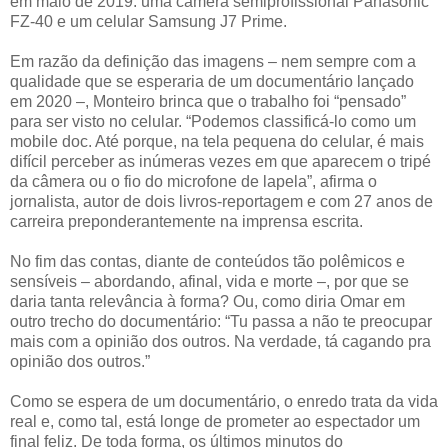
em maio de 2019: uma câmera semiprofissional Panasonic
FZ-40 e um celular Samsung J7 Prime.
Em razão da definição das imagens – nem sempre com a
qualidade que se esperaria de um documentário lançado
em 2020 –, Monteiro brinca que o trabalho foi “pensado”
para ser visto no celular. “Podemos classificá-lo como um
mobile doc. Até porque, na tela pequena do celular, é mais
difícil perceber as inúmeras vezes em que aparecem o tripé
da câmera ou o fio do microfone de lapela”, afirma o
jornalista, autor de dois livros-reportagem e com 27 anos de
carreira preponderantemente na imprensa escrita.
No fim das contas, diante de conteúdos tão polêmicos e
sensíveis – abordando, afinal, vida e morte –, por que se
daria tanta relevância à forma? Ou, como diria Omar em
outro trecho do documentário: “Tu passa a não te preocupar
mais com a opinião dos outros. Na verdade, tá cagando pra
opinião dos outros.”
Como se espera de um documentário, o enredo trata da vida
real e, como tal, está longe de prometer ao espectador um
final feliz. De toda forma, os últimos minutos do