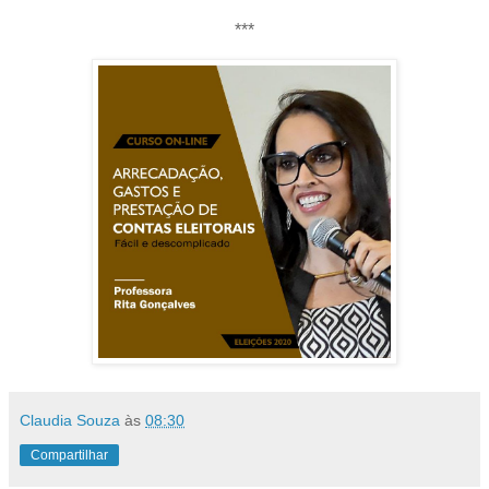
***
Claudia Souza
às
08:30
Compartilhar