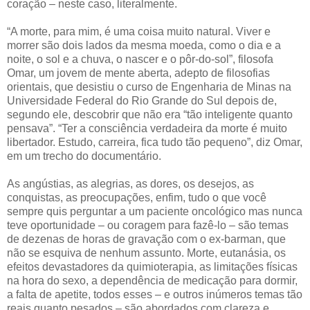
coração – neste caso, literalmente.
“A morte, para mim, é uma coisa muito natural. Viver e
morrer são dois lados da mesma moeda, como o dia e a
noite, o sol e a chuva, o nascer e o pôr-do-sol”, filosofa
Omar, um jovem de mente aberta, adepto de filosofias
orientais, que desistiu o curso de Engenharia de Minas na
Universidade Federal do Rio Grande do Sul depois de,
segundo ele, descobrir que não era “tão inteligente quanto
pensava”. “Ter a consciência verdadeira da morte é muito
libertador. Estudo, carreira, fica tudo tão pequeno”, diz Omar,
em um trecho do documentário.
As angústias, as alegrias, as dores, os desejos, as
conquistas, as preocupações, enfim, tudo o que você
sempre quis perguntar a um paciente oncológico mas nunca
teve oportunidade – ou coragem para fazê-lo – são temas
de dezenas de horas de gravação com o ex-barman, que
não se esquiva de nenhum assunto. Morte, eutanásia, os
efeitos devastadores da quimioterapia, as limitações físicas
na hora do sexo, a dependência de medicação para dormir,
a falta de apetite, todos esses – e outros inúmeros temas tão
reais quanto pesados – são abordados com clareza e