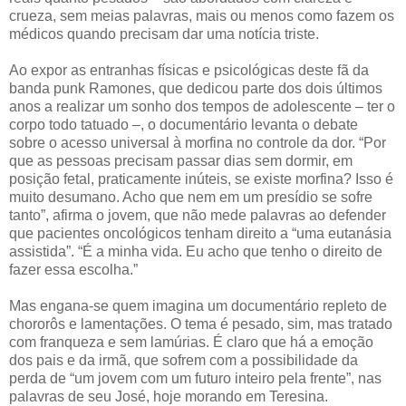
crueza, sem meias palavras, mais ou menos como fazem os
médicos quando precisam dar uma notícia triste.
Ao expor as entranhas físicas e psicológicas deste fã da
banda punk Ramones, que dedicou parte dos dois últimos
anos a realizar um sonho dos tempos de adolescente – ter o
corpo todo tatuado –, o documentário levanta o debate
sobre o acesso universal à morfina no controle da dor. “Por
que as pessoas precisam passar dias sem dormir, em
posição fetal, praticamente inúteis, se existe morfina? Isso é
muito desumano. Acho que nem em um presídio se sofre
tanto”, afirma o jovem, que não mede palavras ao defender
que pacientes oncológicos tenham direito a “uma eutanásia
assistida”. “É a minha vida. Eu acho que tenho o direito de
fazer essa escolha.”
Mas engana-se quem imagina um documentário repleto de
chororôs e lamentações. O tema é pesado, sim, mas tratado
com franqueza e sem lamúrias. É claro que há a emoção
dos pais e da irmã, que sofrem com a possibilidade da
perda de “um jovem com um futuro inteiro pela frente”, nas
palavras de seu José, hoje morando em Teresina.