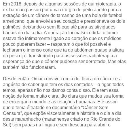
Em 2018, depois de algumas sessões de quimioterapia, o
ex-barman passou por uma cirurgia de peito aberto para a
extração de um câncer do tamanho de uma bola de futebol
americano, que envolvia seu coração e pressionava os dois
pulmões, deixando-o sem fôlego até para as atividades
banais do dia a dia. A operação foi malsucedida: o tumor
estava tão intimamente ligado ao coração que os médicos
pouco puderam fazer – rasparam o que foi possível e
fecharam o imenso corte que ia do abdômen quase à altura
do pescoço, transferindo para as sessões radioterapia a
esperança de que o câncer pudesse ser derrotado. Mas elas
também não funcionaram.
Desde então, Omar convive com a dor física do câncer e a
angústia de saber que tem os dias contados – a rigor, todos
temos, apenas não nos damos conta disso. Ele tem essa
noção de forma muito clara, tão clara que mudou sua forma
de enxergar o mundo e as relações humanas. E é assim
que o tema é tratado no documentário “Câncer Sem
Censura”, que expõe visceralmente a história e o dia a dia
deste maranhucho (maranhense criado no Rio Grande do
Sul) sem papas na língua e sem frescura para abrir o