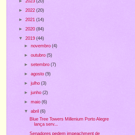
►
2023
(20)
►
2022
(20)
►
2021
(14)
►
2020
(84)
▼
2019
(44)
►
novembro
(4)
►
outubro
(5)
►
setembro
(7)
►
agosto
(9)
►
julho
(3)
►
junho
(2)
►
maio
(6)
▼
abril
(6)
Blue Tree Towers Millenium Porto Alegre
lança serv...
Senadores pedem impeachment de