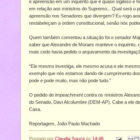
e apreensão em um inquérito que é quase sigiloso e h
em relação aos ministros do Supremo... Qual será o
apreensão nos Senadores que divergem? Eu rogo ao
restabeleçam a ordem constitucional, senão nós pode
Quem também comentou a situação foi o senador Majo
saber que Alexandre de Moraes manteve o inquérito, c
mais cedo havia pedido o arquivamento da investigaç
“Ele mesmo investiga, ele mesmo acusa e ele mesmo j
exemplo que nós estamos dando de cumprimento dos pr
pode e pode muito, mas não pode tudo.”
O pedido de impeachment contra os ministros Alexand
do Senado, Davi Alcolumbre (DEM-AP). Cabe a ele dec
Casa.
Reportagem, João Paulo Machado
Postado por
Claudia Souza
às
14:48