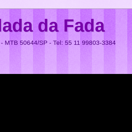
lada da Fada
 - MTB 50644/SP - Tel: 55 11 99803-3384