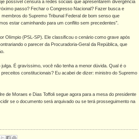
oje possível censura a redes sociais que apresentarem divergência
 próximo passo? Fechar o Congresso Nacional? Fazer busca e
s membros do Supremo Tribunal Federal de bom senso que
mos estar caminhando para um conflito sem precedentes”.
r Olímpio (PSL-SP). Ele classificou o cenário como grave após
ontrariando o parecer da Procuradoria-Geral da República, que
ão.
ulga. É gravíssimo, você não tenha a menor dúvida. Qual é o
eceitos constitucionais? Eu acabei de dizer: ministro do Supremo
re de Moraes e Dias Toffoli segue agora para a mesa do presidente
idir se o documento será arquivado ou se terá prosseguimento na