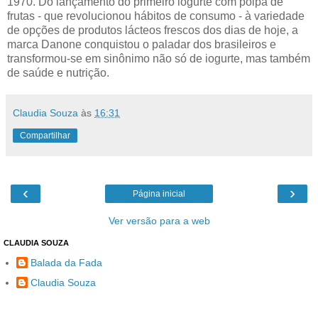
1970. Do lançamento do primeiro iogurte com polpa de
frutas - que revolucionou hábitos de consumo - à variedade
de opções de produtos lácteos frescos dos dias de hoje, a
marca Danone conquistou o paladar dos brasileiros e
transformou-se em sinônimo não só de iogurte, mas também
de saúde e nutrição.
Claudia Souza
às
16:31
Compartilhar
‹
›
Página inicial
Ver versão para a web
CLAUDIA SOUZA
Balada da Fada
Claudia Souza