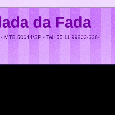
lada da Fada
 - MTB 50644/SP - Tel: 55 11 99803-3384