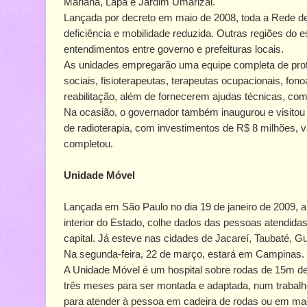
Mariana, Lapa e Jardim Umarizal.
Lançada por decreto em maio de 2008, toda a Rede d
deficiência e mobilidade reduzida. Outras regiões do
entendimentos entre governo e prefeituras locais.
As unidades empregarão uma equipe completa de profis
sociais, fisioterapeutas, terapeutas ocupacionais, fon
reabilitação, além de fornecerem ajudas técnicas, com
Na ocasião, o governador também inaugurou e visitou
de radioterapia, com investimentos de R$ 8 milhões, v
completou.
Unidade Móvel
Lançada em São Paulo no dia 19 de janeiro de 2009, a
interior do Estado, colhe dados das pessoas atendidas
capital. Já esteve nas cidades de Jacareí, Taubaté, G
Na segunda-feira, 22 de março, estará em Campinas.
A Unidade Móvel é um hospital sobre rodas de 15m de
três meses para ser montada e adaptada, num trabalho
para atender à pessoa em cadeira de rodas ou em mac