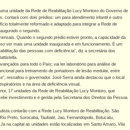
, uma unidade da Rede de Reabilitação Lucy Montoro do Governo de
s, contará com dois prédios: um para atendimento infantil e outro
ifício totalmente reformado e adaptado para integrar a Rede de
inaugurado o segundo.
mensais. Quando o segundo prédio estiver pronto, a capacidade da
hoso ver mais uma unidade inaugurada e em funcionamento. É um
bilitação das pessoas com deficiência", diz a secretária dos
ttistella.
nçados para todo o País; vai ter laboratório para análise de
uncional para treinamento de portadores de lesão medular, entre
se", ressaltou o governador. José Serra ainda destacou que o local
spiratórios e na área de deficiência visual.
nterior, 17 unidades da Rede de Reabilitação Lucy Montoro, que
e investimento e é gerida pela Secretaria dos Direitos da Pessoa
paulista contarão com a Rede Lucy Montoro de Reabilitação. São
o Preto, Sorocaba, Taubaté, Jaú, Fernandópolis, Botucatu,
 Já na capital as unidades estão localizadas em Santo Amaro, Vila