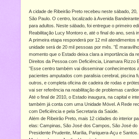
A cidade de Ribeirão Preto recebeu neste sábado, 20
São Paulo. O centro, localizado à Avenida Bandeirante
para adultos. Neste sábado, foi entregue o primeiro ed
Reabilitação Lucy Montoro e, até o final do ano, será 
A primeira etapa responderá por 12 mil atendimentos 
unidade será de 20 mil pessoas por mês. "É maravil
momento que o Estado deixa clara a importância da rea
Direitos da Pessoa com Deficiência, Linamara Rizzo Ba
"Esse centro também vai disseminar conhecimentos ava
pacientes amputados com paralisia cerebral, piscina f
outros, e completa oficina de cadeira de rodas e próte
vai ser referência na reabilitação de problemas cardiore
Até o final de 2010, o Estado inaugura, na capital e i
também já conta com uma Unidade Móvel. A Rede receb
com Deficiência e pela Secretaria da Saúde.
Além de Ribeirão Preto, mais 12 cidades do interior 
elas: Campinas, São José dos Campos, São José do Ri
Presidente Prudente, Marília, Pariquera-Açu e Santos.