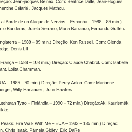
ireção: Jean-jacques Beinex. Com: Béatrice Dalle, Jean-Hugues
entine Célarié , Jacques Mathou.
al Borde de un Ataque de Nervios – Espanha – 1988 – 89 min.)
o Banderas, Julieta Serrano, Maria Barranco, Fernando Guillén.
nglaterra – 1988 – 89 min.) Direção: Ken Russell. Com: Glenda
dge, Denis Lill
França – 1988 – 108 min.) Direção: Claude Chabrol. Com: Isabelle
gnant, Lolita Chammah.
A – 1989 – 90 min.) Direção: Percy Adlon. Com: Marianne
erger, Willy Harlander , John Hawkes
kutehtaan Tyttö – Finlândia – 1990 – 72 min.) Direção:Aki Kaurismäki.
ikko.
 Peaks: Fire Walk With Me – EUA – 1992 – 135 min.) Direção:
n, Chris Isaak, Pámela Gidley, Eric DaRe