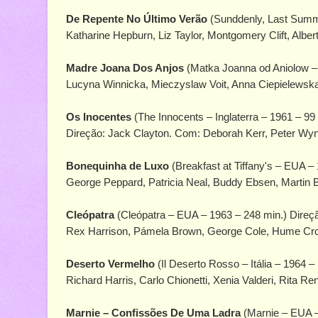
De Repente No Último Verão
(Sunddenly, Last Summe
Katharine Hepburn, Liz Taylor, Montgomery Clift, A
Madre Joana Dos Anjos
(Matka Joanna od Aniolow – 
Lucyna Winnicka, Mieczyslaw Voit, Anna Ciepielewska
Os Inocentes
(The Innocents – Inglaterra – 1961 – 99
Direção: Jack Clayton. Com: Deborah Kerr, Peter Wyn
Bonequinha de Luxo
(Breakfast at Tiffany's – EUA 
George Peppard, Patricia Neal, Buddy Ebsen, Martin B
Cleópatra
(Cleópatra – EUA – 1963 – 248 min.) Direçã
Rex Harrison, Pámela Brown, George Cole, Hume Cr
Deserto Vermelho
(Il Deserto Rosso – Itália – 1964 –
Richard Harris, Carlo Chionetti, Xenia Valderi, Rita Ren
Marnie – Confissões De Uma Ladra
(Marnie – EUA 