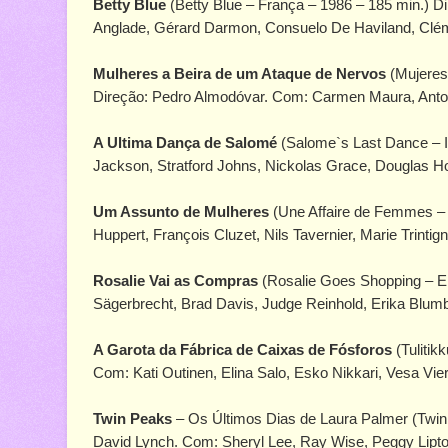
Betty Blue
(Betty Blue – França – 1986 – 185 min.) D
Anglade, Gérard Darmon, Consuelo De Haviland, Clém
Mulheres a Beira de um Ataque de Nervos
(Mujeres 
Direção: Pedro Almodóvar. Com: Carmen Maura, Antoni
A Ultima Dança de Salomé
(Salome`s Last Dance – I
Jackson, Stratford Johns, Nickolas Grace, Douglas Ho
Um Assunto de Mulheres
(Une Affaire de Femmes – 
Huppert, François Cluzet, Nils Tavernier, Marie Trinti
Rosalie Vai as Compras
(Rosalie Goes Shopping – EU
Sägerbrecht, Brad Davis, Judge Reinhold, Erika Blumb
A Garota da Fábrica de Caixas de Fósforos
(Tulitik
Com: Kati Outinen, Elina Salo, Esko Nikkari, Vesa Vier
Twin Peaks
– Os Últimos Dias de Laura Palmer (Twin
David Lynch. Com: Sheryl Lee, Ray Wise, Peggy Lipto