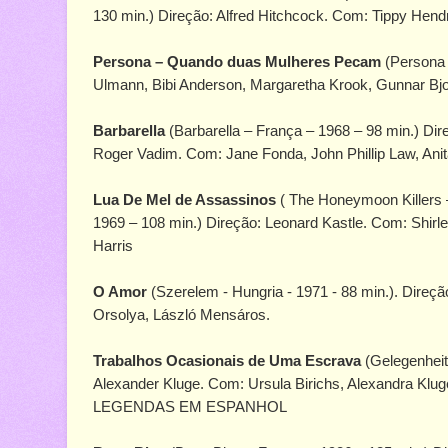
130 min.) Direção: Alfred Hitchcock. Com: Tippy Hend
Persona – Quando duas Mulheres Pecam
(Persona 
Ulmann, Bibi Anderson, Margaretha Krook, Gunnar Bjo
Barbarella
(Barbarella – França – 1968 – 98 min.) Dir
Roger Vadim. Com: Jane Fonda, John Phillip Law, Ani
Lua De Mel de Assassinos
( The Honeymoon Killers
1969 – 108 min.) Direção: Leonard Kastle. Com: Shirle
Harris
O Amor
(Szerelem - Hungria - 1971 - 88 min.). Direçã
Orsolya, László Mensáros.
Trabalhos Ocasionais de Uma Escrava
(Gelegenheit
Alexander Kluge. Com: Ursula Birichs, Alexandra Kluge
LEGENDAS EM ESPANHOL