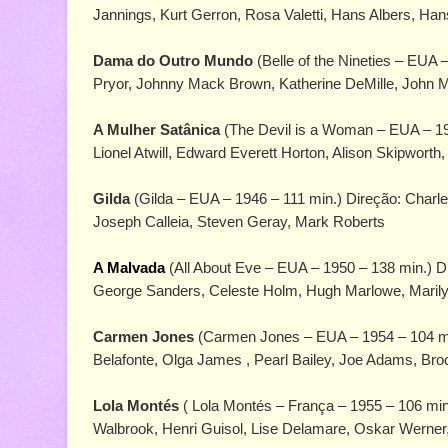
Jannings, Kurt Gerron, Rosa Valetti, Hans Albers, Ha
Dama do Outro Mundo
(Belle of the Nineties – EUA
Pryor, Johnny Mack Brown, Katherine DeMille, John Mi
A Mulher Satânica
(The Devil is a Woman – EUA – 193
Lionel Atwill, Edward Everett Horton, Alison Skipwort
Gilda
(Gilda – EUA – 1946 – 111 min.) Direção: Charl
Joseph Calleia, Steven Geray, Mark Roberts
A Malvada
(All About Eve – EUA – 1950 – 138 min.) D
George Sanders, Celeste Holm, Hugh Marlowe, Marily
Carmen Jones
(Carmen Jones – EUA – 1954 – 104 min
Belafonte, Olga James , Pearl Bailey, Joe Adams, Bro
Lola Montés
( Lola Montés – França – 1955 – 106 min
Walbrook, Henri Guisol, Lise Delamare, Oskar Werner,