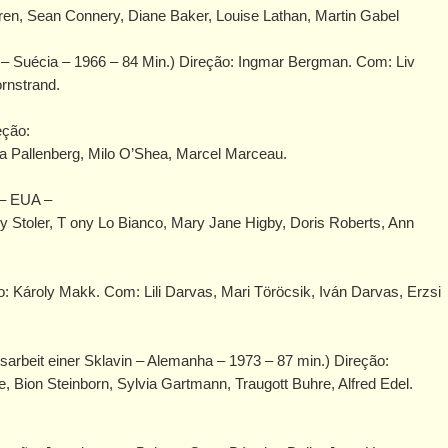
ren, Sean Connery, Diane Baker, Louise Lathan, Martin Gabel
– Suécia – 1966 – 84 Min.) Direção: Ingmar Bergman. Com: Liv
rnstrand.
eção:
ta Pallenberg, Milo O’Shea, Marcel Marceau.
 – EUA –
y Stoler, T ony Lo Bianco, Mary Jane Higby, Doris Roberts, Ann
o: Károly Makk. Com: Lili Darvas, Mari Töröcsik, Iván Darvas, Erzsi
sarbeit einer Sklavin – Alemanha – 1973 – 87 min.) Direção:
, Bion Steinborn, Sylvia Gartmann, Traugott Buhre, Alfred Edel.