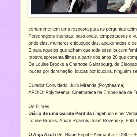
certamente tem uma resposta para as perguntas acim
Personagens intensas, passionais, tempestuosas e vu
onde elas, mulheres enlouquecidas, apaixonadas e t
E para aqueles que acham que toda essa loucura femin
mostra apresenta filmes a partir dos anos 20 que co
De Louise Brooks a Chartotte Gainsbourg, de Cleopatr
loucas por dominação, loucas por loucura, ninguém s
Curador Convidado: Julio Miranda (Polytheama)
APOIO: Polytheama, Cinemateca da Embaixada da Fran
Os Filmes
Diário de uma Garota Perdida
(Tagebuch einer Verlo
Louise Brooks, André Roanne, Josef Rovenský, Fritz
O Anjo Azul
(Der Blaue Engel – Alemanha – 1930 – 94