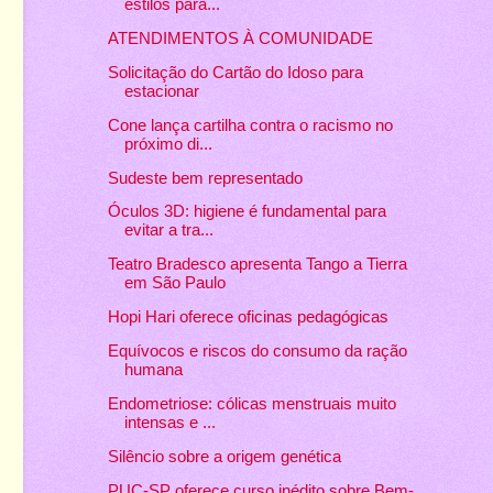
estilos para...
ATENDIMENTOS À COMUNIDADE
Solicitação do Cartão do Idoso para
estacionar
Cone lança cartilha contra o racismo no
próximo di...
Sudeste bem representado
Óculos 3D: higiene é fundamental para
evitar a tra...
Teatro Bradesco apresenta Tango a Tierra
em São Paulo
Hopi Hari oferece oficinas pedagógicas
Equívocos e riscos do consumo da ração
humana
Endometriose: cólicas menstruais muito
intensas e ...
Silêncio sobre a origem genética
PUC-SP oferece curso inédito sobre Bem-