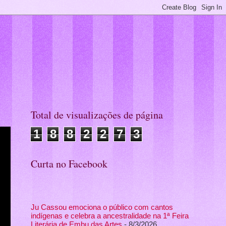
Total de visualizações de página
1
8
8
2
2
7
3
Curta no Facebook
Ju Cassou emociona o público com cantos
indígenas e celebra a ancestralidade na 1ª Feira
Literária de Embu das Artes
- 8/3/2026