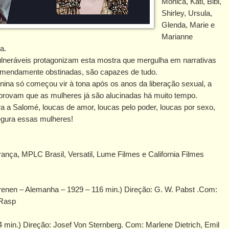
Monica, Kati, Bibi,
Shirley, Ursula,
Glenda, Marie e
Marianne
a.
lneráveis protagonizam esta mostra que mergulha em narrativas
remendamente obstinadas, são capazes de tudo.
ina só começou vir à tona após os anos da liberação sexual, a
mprovam que as mulheres já são alucinadas há muito tempo.
a a Salomé, loucas de amor, loucas pelo poder, loucas por sexo,
egura essas mulheres!
ça, MPLC Brasil, Versatil, Lume Filmes e California Filmes
renen – Alemanha – 1929 – 116 min.) Direção: G. W. Pabst .Com:
 Rasp
 min.) Direção: Josef Von Sternberg. Com: Marlene Dietrich, Emil