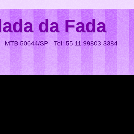
lada da Fada
 - MTB 50644/SP - Tel: 55 11 99803-3384