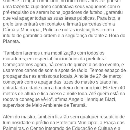
sudeste, o lugar conhecido, no início dos anos 20, por ser
uma fazenda cujo dono contratava seus vaqueiros com o
pré-requisito de serem bons jogadores de futebol, garantiu
que vai apagar todas as suas áreas públicas. Para isto, a
prefeitura entrará em contato e firmará parcerias com a
Câmara Municipal, Polícia e outras instituições, com o
intuito de garantir a ordem e a segurança durante a Hora do
Planeta.
“Também faremos uma mobilização com todos os
moradores, em especial funcionários da prefeitura.
Começaremos agora, há cerca de quinze dias do evento, e
usaremos carros de som e spots de rádio. Temos espaço de
propaganda nas emissoras locais. A noite de 27 de março
começará com o apagar das luzes do mastro situado na
entrada da cidade com a bandeira do município. Ele tem 40
metros de altura e fica aceso a noite toda. Até quem está na
rodovia consegue vê-lo”, afirma Angelo Henrique Biazi,
supervisor de Meio Ambiente de Tarumã.
Além do mastro, também ficarão sem qualquer resquício de
luminosidade o prédio da Prefeitura Municipal, a Praça das
Palmeiras, o Centro Integrado de Educação e Cultura e a