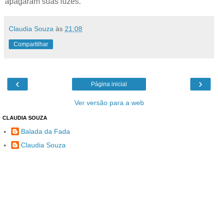
apagaram suas luzes.
Claudia Souza
às
21:08
Compartilhar
‹
›
Página inicial
Ver versão para a web
CLAUDIA SOUZA
Balada da Fada
Claudia Souza