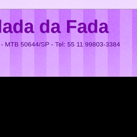
lada da Fada
 - MTB 50644/SP - Tel: 55 11 99803-3384