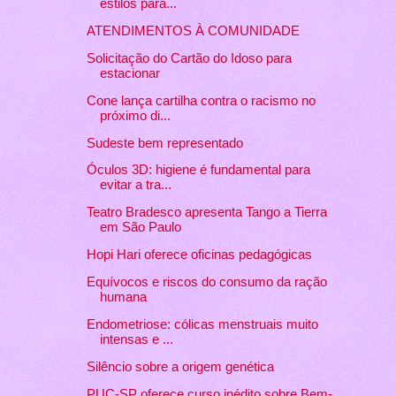
estilos para...
ATENDIMENTOS À COMUNIDADE
Solicitação do Cartão do Idoso para
estacionar
Cone lança cartilha contra o racismo no
próximo di...
Sudeste bem representado
Óculos 3D: higiene é fundamental para
evitar a tra...
Teatro Bradesco apresenta Tango a Tierra
em São Paulo
Hopi Hari oferece oficinas pedagógicas
Equívocos e riscos do consumo da ração
humana
Endometriose: cólicas menstruais muito
intensas e ...
Silêncio sobre a origem genética
PUC-SP oferece curso inédito sobre Bem-