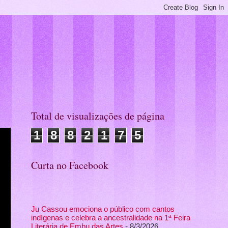
Total de visualizações de página
1
8
8
2
1
7
5
Curta no Facebook
Ju Cassou emociona o público com cantos
indígenas e celebra a ancestralidade na 1ª Feira
Literária de Embu das Artes
- 8/3/2026