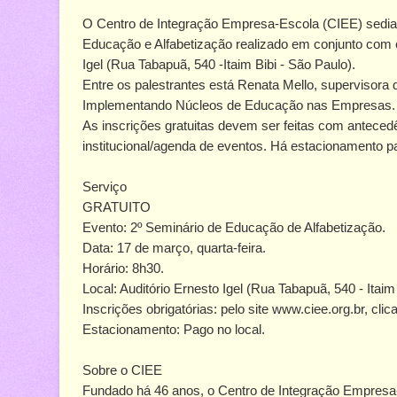
O Centro de Integração Empresa-Escola (CIEE) sediará
Educação e Alfabetização realizado em conjunto com o
Igel (Rua Tabapuã, 540 -Itaim Bibi - São Paulo).
Entre os palestrantes está Renata Mello, supervisora
Implementando Núcleos de Educação nas Empresas.
As inscrições gratuitas devem ser feitas com antecedê
institucional/agenda de eventos. Há estacionamento pa
Serviço
GRATUITO
Evento: 2º Seminário de Educação de Alfabetização.
Data: 17 de março, quarta-feira.
Horário: 8h30.
Local: Auditório Ernesto Igel (Rua Tabapuã, 540 - Itaim
Inscrições obrigatórias: pelo site www.ciee.org.br, cli
Estacionamento: Pago no local.
Sobre o CIEE
Fundado há 46 anos, o Centro de Integração Empres