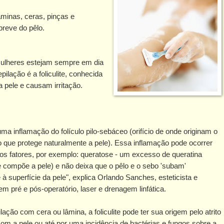
âminas, ceras, pinças e
breve do pêlo.
 mulheres estejam sempre em dia
lação é a foliculite, conhecida
pele e causam irritação.
 uma inflamação do folículo pilo-sebáceo (orifício de onde originam o
o que protege naturalmente a pele). Essa inflamação pode ocorrer
ios fatores, por exemplo: queratose - um excesso de queratina
e compõe a pele) e não deixa que o pêlo e o sebo 'subam'
 à superfície da pele", explica Orlando Sanches, esteticista e
em pré e pós-operatório, laser e drenagem linfática.
ação com cera ou lâmina, a foliculite pode ter sua origem pelo atrito
om a pele ou até por uma incidência de bactérias e fungos sobre a