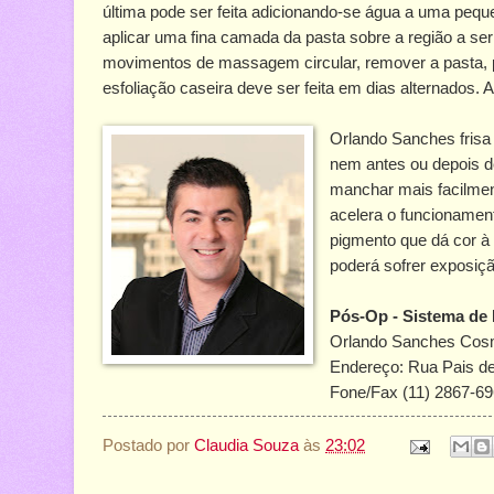
última pode ser feita adicionando-se água a uma peq
aplicar uma fina camada da pasta sobre a região a se
movimentos de massagem circular, remover a pasta, p
esfoliação caseira deve ser feita em dias alternados
Orlando Sanches frisa
nem antes ou depois de
manchar mais facilment
acelera o funcionamen
pigmento que dá cor à
poderá sofrer exposiçã
Pós-Op - Sistema de 
Orlando Sanches Cosme
Endereço: Rua Pais de A
Fone/Fax (11) 2867-6
Postado por
Claudia Souza
às
23:02