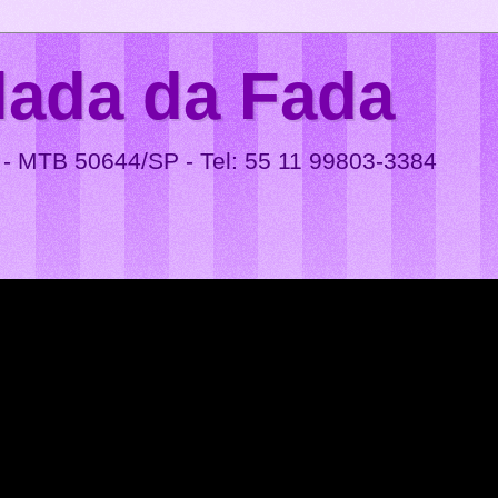
lada da Fada
 - MTB 50644/SP - Tel: 55 11 99803-3384