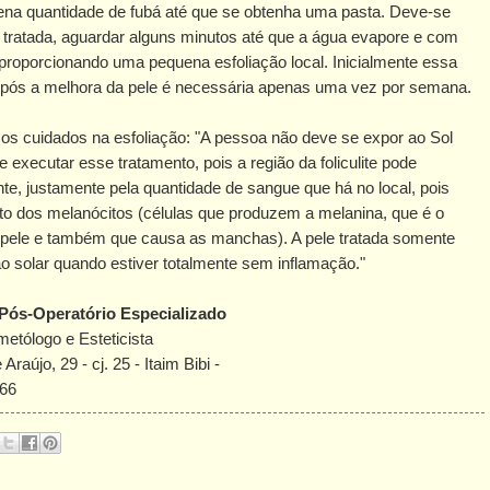
uena quantidade de fubá até que se obtenha uma pasta. Deve-se
r tratada, aguardar alguns minutos até que a água evapore e com
roporcionando uma pequena esfoliação local. Inicialmente essa
. Após a melhora da pele é necessária apenas uma vez por semana.
 os cuidados na esfoliação: "A pessoa não deve se expor ao Sol
 executar esse tratamento, pois a região da foliculite pode
e, justamente pela quantidade de sangue que há no local, pois
to dos melanócitos (células que produzem a melanina, que é o
 pele e também que causa as manchas). A pele tratada somente
o solar quando estiver totalmente sem inflamação."
Pós-Operatório Especializado
tólogo e Esteticista
raújo, 29 - cj. 25 - Itaim Bibi -
966