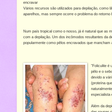
encravar
Vários recursos são utilizados para depilação, como l
aparelhos, mas sempre ocorre o problema do retorno 
Num país tropical como o nosso, já é natural que as
com a depilação. Um dos incômodos resultantes da depi
popularmente como pêlos encravados que mancham a 
"Foliculite é
pêlo e o seb
devido a vár
(proteína qu
naturalmente
especialista 
Além da depil
das roupas c