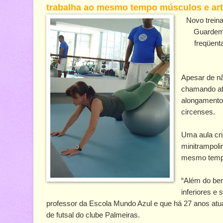
trabalha ao mesmo tempo músculos e art
Novo treina
Guardem 
freqüent
Apesar de nã
chamando ate
alongamento,
circenses.
Uma aula cria
minitrampoli
mesmo tempo
“Além do bem
inferiores e 
professor da Escola Mundo Azul e que há 27 anos atua
de futsal do clube Palmeiras.