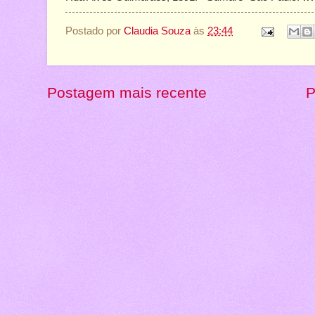
Postado por
Claudia Souza
às
23:44
Postagem mais recente
P