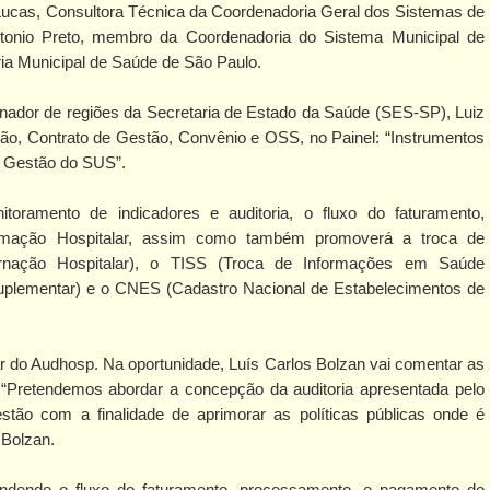
 Lucas, Consultora Técnica da Coordenadoria Geral dos Sistemas de
tonio Preto, membro da Coordenadoria do Sistema Municipal de
ria Municipal de Saúde de São Paulo.
nador de regiões da Secretaria de Estado da Saúde (SES-SP), Luiz
ção, Contrato de Gestão, Convênio e OSS, no Painel: “Instrumentos
de Gestão do SUS”.
oramento de indicadores e auditoria, o fluxo do faturamento,
rmação Hospitalar, assim como também promoverá a troca de
rnação Hospitalar), o TISS (Troca de Informações em Saúde
uplementar) e o CNES (Cadastro Nacional de Estabelecimentos de
ar do Audhosp. Na oportunidade, Luís Carlos Bolzan vai comentar as
r. “Pretendemos abordar a concepção da auditoria apresentada pelo
tão com a finalidade de aprimorar as políticas públicas onde é
 Bolzan.
ndendo o fluxo do faturamento, processamento, e pagamento do