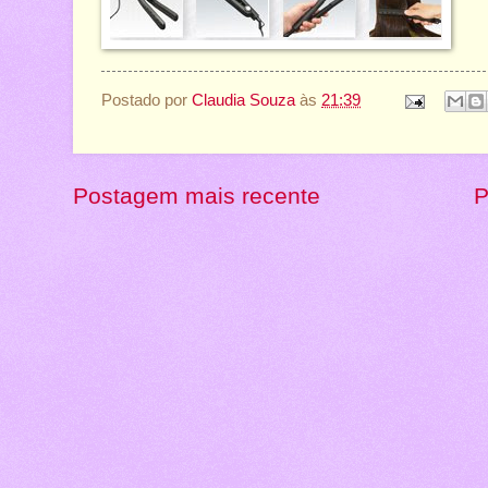
Postado por
Claudia Souza
às
21:39
Postagem mais recente
P