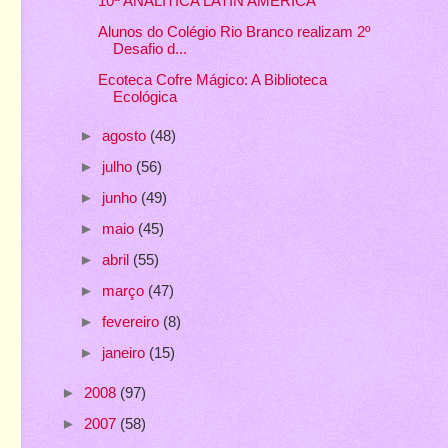
10ª ANALÍTICA LATIN AMÉRICA
Alunos do Colégio Rio Branco realizam 2º
Desafio d...
Ecoteca Cofre Mágico: A Biblioteca
Ecológica
►
agosto
(48)
►
julho
(56)
►
junho
(49)
►
maio
(45)
►
abril
(55)
►
março
(47)
►
fevereiro
(8)
►
janeiro
(15)
►
2008
(97)
►
2007
(58)