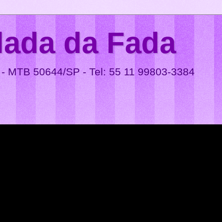
lada da Fada
 - MTB 50644/SP - Tel: 55 11 99803-3384