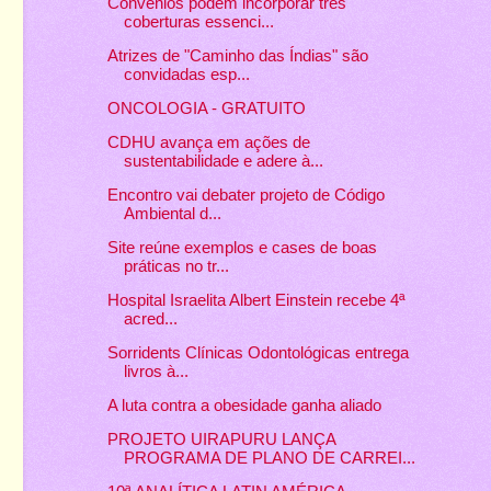
Convênios podem incorporar três
coberturas essenci...
Atrizes de "Caminho das Índias" são
convidadas esp...
ONCOLOGIA - GRATUITO
CDHU avança em ações de
sustentabilidade e adere à...
Encontro vai debater projeto de Código
Ambiental d...
Site reúne exemplos e cases de boas
práticas no tr...
Hospital Israelita Albert Einstein recebe 4ª
acred...
Sorridents Clínicas Odontológicas entrega
livros à...
A luta contra a obesidade ganha aliado
PROJETO UIRAPURU LANÇA
PROGRAMA DE PLANO DE CARREI...