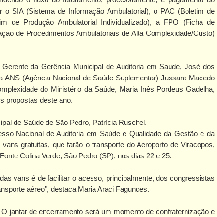
ar o SIA (Sistema de Informação Ambulatorial), o PAC (Boletim de
tim de Produção Ambulatorial Individualizado), a FPO (Ficha de
ação de Procedimentos Ambulatoriais de Alta Complexidade/Custo)
 Gerente da Gerência Municipal de Auditoria em Saúde, José dos
da ANS (Agência Nacional de Saúde Suplementar) Jussara Macedo
mplexidade do Ministério da Saúde, Maria Inês Pordeus Gadelha,
s propostas deste ano.
ipal de Saúde de São Pedro, Patrícia Ruschel.
esso Nacional de Auditoria em Saúde e Qualidade da Gestão e da
s vans gratuitas, que farão o transporte do Aeroporto de Viracopos,
onte Colina Verde, São Pedro (SP), nos dias 22 e 25.
a das vans é de facilitar o acesso, principalmente, dos congressistas
ansporte aéreo”, destaca Maria Araci Fagundes.
 O jantar de encerramento será um momento de confraternização e