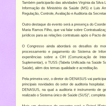
Também participarão das atividades Virgínia da Silva
Informação do Ministério da Saúde (MS) e Luis An
Regulação, Controle, Avaliação e Auditoria da Secreta
Outro destaque do evento será a presença do Coorde
Maria Ramos Filho, que vai falar sobre Contratualiza
jurídicos para as relações contratuais após o Pacto 
O Congresso ainda abordará os desafios do monit
processamento e pagamento do Sistema de Info
experiências sobre a CIH (Comunicação de Inte
Suplementar), o TUSS (Tabela Unificada na Saúde S
Saúde), além dos temas qualidade e acreditação.
Pela primeira vez, o diretor do DENASUS vai particip
principais novidades do setor de auditoria hospitala
DENASUS, na qual a auditoria é instrumento de ges
realizado o Sistema único de Saúde (SUS)”, completa
Mais um destaque do encontro será o Painel “Ente