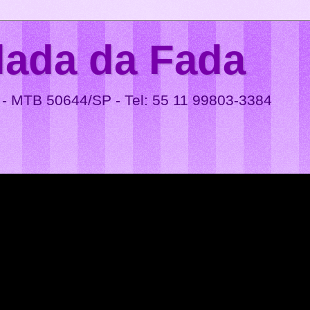
lada da Fada
 - MTB 50644/SP - Tel: 55 11 99803-3384