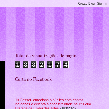
Total de visualizações de página
1
8
8
2
1
7
4
Curta no Facebook
Ju Cassou emociona o público com cantos
indígenas e celebra a ancestralidade na 1ª Feira
Literária de Embu das Artes
- 8/3/2026