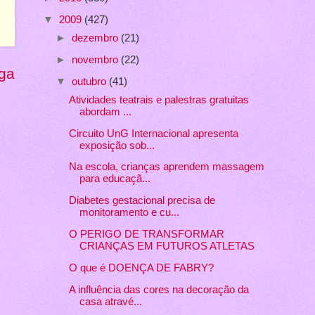
▼
2009
(427)
►
dezembro
(21)
►
novembro
(22)
ga
▼
outubro
(41)
Atividades teatrais e palestras gratuitas
abordam ...
Circuito UnG Internacional apresenta
exposição sob...
Na escola, crianças aprendem massagem
para educaçã...
Diabetes gestacional precisa de
monitoramento e cu...
O PERIGO DE TRANSFORMAR
CRIANÇAS EM FUTUROS ATLETAS
O que é DOENÇA DE FABRY?
A influência das cores na decoração da
casa atravé...