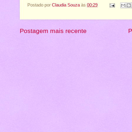
Postado por
Claudia Souza
às
00:29
Postagem mais recente
P