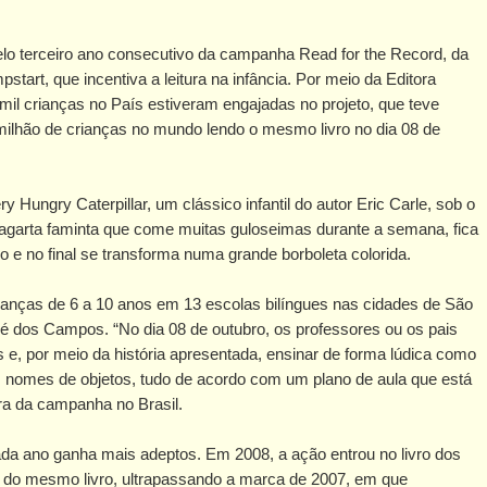
pelo terceiro ano consecutivo da campanha Read for the Record, da
art, que incentiva a leitura na infância. Por meio da Editora
mil crianças no País estiveram engajadas no projeto, que teve
milhão de crianças no mundo lendo o mesmo livro no dia 08 de
Hungry Caterpillar, um clássico infantil do autor Eric Carle, sob o
lagarta faminta que come muitas guloseimas durante a semana, fica
e no final se transforma numa grande borboleta colorida.
crianças de 6 a 10 anos em 13 escolas bilíngues nas cidades de São
osé dos Campos. “No dia 08 de outubro, os professores ou os pais
ês e, por meio da história apresentada, ensinar de forma lúdica como
s, nomes de objetos, tudo de acordo com um plano de aula que está
ora da campanha no Brasil.
cada ano ganha mais adeptos. Em 2008, a ação entrou no livro dos
or do mesmo livro, ultrapassando a marca de 2007, em que