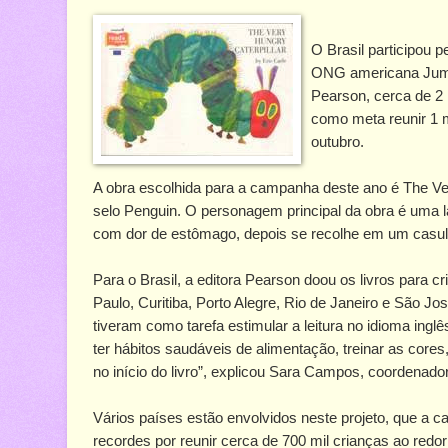
O Brasil participou 
ONG americana Jumpst
Pearson, cerca de 2 
como meta reunir 1 
outubro.
A obra escolhida para a campanha deste ano é The Very 
selo Penguin. O personagem principal da obra é uma 
com dor de estômago, depois se recolhe em um casulo 
Para o Brasil, a editora Pearson doou os livros para 
Paulo, Curitiba, Porto Alegre, Rio de Janeiro e São J
tiveram como tarefa estimular a leitura no idioma ingl
ter hábitos saudáveis de alimentação, treinar as core
no início do livro”, explicou Sara Campos, coordenad
Vários países estão envolvidos neste projeto, que a 
recordes por reunir cerca de 700 mil crianças ao red