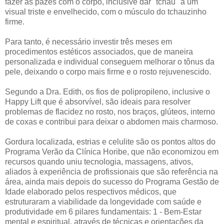
fazer as pazes com o corpo, inclusive dar "tchau" a um
visual triste e envelhecido, com o músculo do tchauzinho
firme.
Para tanto, é necessário investir três meses em
procedimentos estéticos associados, que de maneira
personalizada e individual conseguem melhorar o tônus da
pele, deixando o corpo mais firme e o rosto rejuvenescido.
Segundo a Dra. Edith, os fios de polipropileno, inclusive o
Happy Lift que é absorvível, são ideais para resolver
problemas de flacidez no rosto, nos braços, glúteos, interno
de coxas e contribui para deixar o abdomen mais charmoso.
Gordura localizada, estrias e celulite são os pontos altos do
Programa Verão da Clínica Horibe, que não economizou em
recursos quando uniu tecnologia, massagens, ativos,
aliados à experiência de profissionais que são referência na
área, ainda mais depois do sucesso do Programa Gestão de
Idade elaborado pelos respectivos médicos, que
estruturaram a viabilidade da longevidade com saúde e
produtividade em 6 pilares fundamentais: 1 - Bem-Estar
mental e espiritual, através de técnicas e orientações da