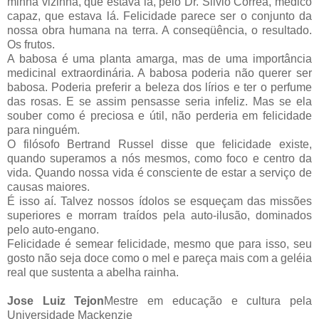
minha vizinha, que estava lá, pelo Dr. Silvio Correa, médico
capaz, que estava lá. Felicidade parece ser o conjunto da
nossa obra humana na terra. A conseqüência, o resultado.
Os frutos.
A babosa é uma planta amarga, mas de uma importância
medicinal extraordinária. A babosa poderia não querer ser
babosa. Poderia preferir a beleza dos lírios e ter o perfume
das rosas. E se assim pensasse seria infeliz. Mas se ela
souber como é preciosa e útil, não perderia em felicidade
para ninguém.
O filósofo Bertrand Russel disse que felicidade existe,
quando superamos a nós mesmos, como foco e centro da
vida. Quando nossa vida é consciente de estar a serviço de
causas maiores.
É isso aí. Talvez nossos ídolos se esqueçam das missões
superiores e morram traídos pela auto-ilusão, dominados
pelo auto-engano.
Felicidade é semear felicidade, mesmo que para isso, seu
gosto não seja doce como o mel e pareça mais com a geléia
real que sustenta a abelha rainha.
Jose Luiz Tejon
Mestre em educação e cultura pela
Universidade Mackenzie