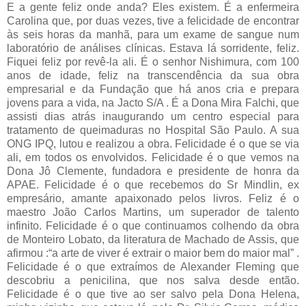
E a gente feliz onde anda? Eles existem. É a enfermeira
Carolina que, por duas vezes, tive a felicidade de encontrar
às seis horas da manhã, para um exame de sangue num
laboratório de análises clínicas. Estava lá sorridente, feliz.
Fiquei feliz por revê-la ali. É o senhor Nishimura, com 100
anos de idade, feliz na transcendência da sua obra
empresarial e da Fundação que há anos cria e prepara
jovens para a vida, na Jacto S/A . É a Dona Mira Falchi, que
assisti dias atrás inaugurando um centro especial para
tratamento de queimaduras no Hospital São Paulo. A sua
ONG IPQ, lutou e realizou a obra. Felicidade é o que se via
ali, em todos os envolvidos. Felicidade é o que vemos na
Dona Jô Clemente, fundadora e presidente de honra da
APAE. Felicidade é o que recebemos do Sr Mindlin, ex
empresário, amante apaixonado pelos livros. Feliz é o
maestro João Carlos Martins, um superador de talento
infinito. Felicidade é o que continuamos colhendo da obra
de Monteiro Lobato, da literatura de Machado de Assis, que
afirmou :“a arte de viver é extrair o maior bem do maior mal” .
Felicidade é o que extraímos de Alexander Fleming que
descobriu a penicilina, que nos salva desde então.
Felicidade é o que tive ao ser salvo pela Dona Helena,