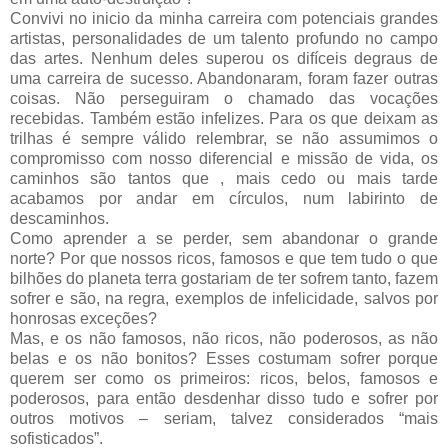
Convivi no inicio da minha carreira com potenciais grandes
artistas, personalidades de um talento profundo no campo
das artes. Nenhum deles superou os difíceis degraus de
uma carreira de sucesso. Abandonaram, foram fazer outras
coisas. Não perseguiram o chamado das vocações
recebidas. Também estão infelizes. Para os que deixam as
trilhas é sempre válido relembrar, se não assumimos o
compromisso com nosso diferencial e missão de vida, os
caminhos são tantos que , mais cedo ou mais tarde
acabamos por andar em círculos, num labirinto de
descaminhos.
Como aprender a se perder, sem abandonar o grande
norte? Por que nossos ricos, famosos e que tem tudo o que
bilhões do planeta terra gostariam de ter sofrem tanto, fazem
sofrer e são, na regra, exemplos de infelicidade, salvos por
honrosas exceções?
Mas, e os não famosos, não ricos, não poderosos, as não
belas e os não bonitos? Esses costumam sofrer porque
querem ser como os primeiros: ricos, belos, famosos e
poderosos, para então desdenhar disso tudo e sofrer por
outros motivos – seriam, talvez considerados “mais
sofisticados”.