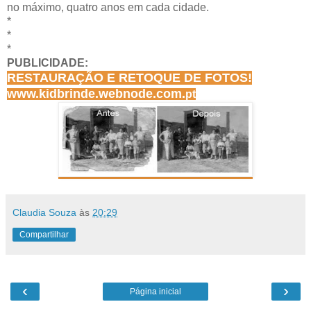
no máximo, quatro anos em cada cidade.
*
*
*
PUBLICIDADE:
RESTAURAÇÃO E RETOQUE DE FOTOS!
www.kidbrinde.webnode.com.
pt
Claudia Souza
às
20:29
Compartilhar
‹
›
Página inicial