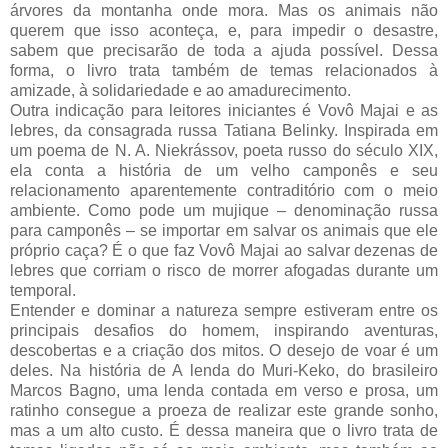
árvores da montanha onde mora. Mas os animais não
querem que isso aconteça, e, para impedir o desastre,
sabem que precisarão de toda a ajuda possível. Dessa
forma, o livro trata também de temas relacionados à
amizade, à solidariedade e ao amadurecimento.
Outra indicação para leitores iniciantes é Vovô Majai e as
lebres, da consagrada russa Tatiana Belinky. Inspirada em
um poema de N. A. Niekrássov, poeta russo do século XIX,
ela conta a história de um velho camponês e seu
relacionamento aparentemente contraditório com o meio
ambiente. Como pode um mujique – denominação russa
para camponês – se importar em salvar os animais que ele
próprio caça? É o que faz Vovô Majai ao salvar dezenas de
lebres que corriam o risco de morrer afogadas durante um
temporal.
Entender e dominar a natureza sempre estiveram entre os
principais desafios do homem, inspirando aventuras,
descobertas e a criação dos mitos. O desejo de voar é um
deles. Na história de A lenda do Muri-Keko, do brasileiro
Marcos Bagno, uma lenda contada em verso e prosa, um
ratinho consegue a proeza de realizar este grande sonho,
mas a um alto custo. É dessa maneira que o livro trata de