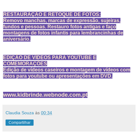
RESTAURAÇÃO E RETOQUE DE FOTOS:
Removo manchas, marcas de expressão, sujeiras,
fundos e pessoas. Restauro fotos antigas e faço
montagens de fotos infantis para lembrancinhas de
aniversário.
EDIÇÃO DE VÍDEOS PARA YOUTUBE E
COMEMORAÇÕES
Edição de vídeos caseiros e montagem de vídeos com
fotos para youtube ou apresentações em DVD.
www.kidbrinde.webnode.com.pt
Claudia Souza
às
00:34
Compartilhar