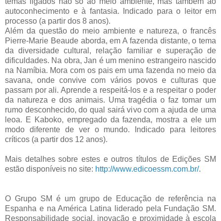
temas ligados não só ao meio ambiente, mas também ao
autoconhecimento e à fantasia. Indicado para o leitor em
processo (a partir dos 8 anos).
Além da questão do meio ambiente e natureza, o francês
Pierre-Marie Beaude aborda, em A fazenda distante, o tema
da diversidade cultural, relação familiar e superação de
dificuldades. Na obra, Jan é um menino estrangeiro nascido
na Namíbia. Mora com os pais em uma fazenda no meio da
savana, onde convive com vários povos e culturas que
passam por ali. Aprende a respeitá-los e a respeitar o poder
da natureza e dos animais. Uma tragédia o faz tomar um
rumo desconhecido, do qual sairá vivo com a ajuda de uma
leoa. E Kaboko, empregado da fazenda, mostra a ele um
modo diferente de ver o mundo. Indicado para leitores
críticos (a partir dos 12 anos).
Mais detalhes sobre estes e outros títulos de Edições SM
estão disponíveis no site:
http://www.edicoessm.com.br/
.
O Grupo SM é um grupo de Educação de referência na
Espanha e na América Latina liderado pela Fundação SM.
Responsabilidade social, inovação e proximidade à escola