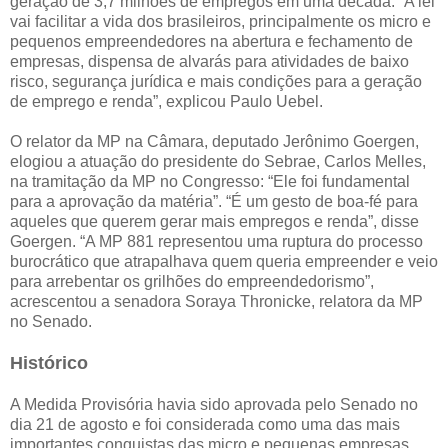
geração de 3,7 milhões de empregos em uma década. “A lei
vai facilitar a vida dos brasileiros, principalmente os micro e
pequenos empreendedores na abertura e fechamento de
empresas, dispensa de alvarás para atividades de baixo
risco, segurança jurídica e mais condições para a geração
de emprego e renda”, explicou Paulo Uebel.
O relator da MP na Câmara, deputado Jerônimo Goergen,
elogiou a atuação do presidente do Sebrae, Carlos Melles,
na tramitação da MP no Congresso: “Ele foi fundamental
para a aprovação da matéria”. “É um gesto de boa-fé para
aqueles que querem gerar mais empregos e renda”, disse
Goergen. “A MP 881 representou uma ruptura do processo
burocrático que atrapalhava quem queria empreender e veio
para arrebentar os grilhões do empreendedorismo”,
acrescentou a senadora Soraya Thronicke, relatora da MP
no Senado.
Histórico
A Medida Provisória havia sido aprovada pelo Senado no
dia 21 de agosto e foi considerada como uma das mais
importantes conquistas das micro e pequenas empresas,