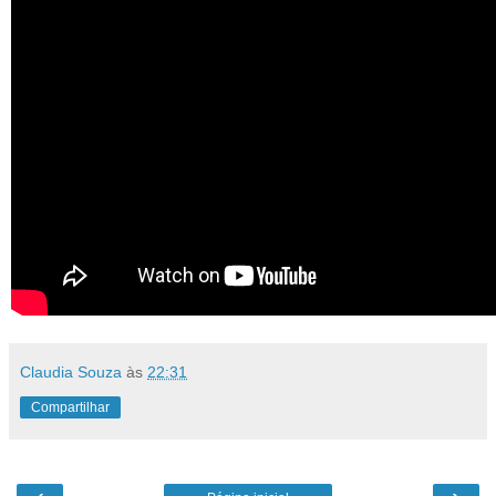
Claudia Souza
às
22:31
Compartilhar