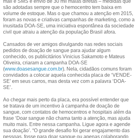
mail e SMS e envio de 30 mil malas diretas – medidas que
são adotadas sempre que o hemocentro tem baixa em
volume de estoque. Mas o que chamou a atenção em 2015,
foram as novas e criativas campanhas de marketing, como a
inusitada DOA-SE, uma iniciativa espontânea da sociedade
civil que atraiu a atenção da população Brasil afora.
Cansados de ver amigos divulgando nas redes sociais
pedidos de doação de sangue para ajudar algum
conhecido, os publicitários Vinicius Sakamoto e Mateus
Oliveira, criaram a campanha DOA-SE
(
www.doasesangue.com.br
). Nela, cidadãos comuns foram
convidados a colocar aquela conhecida placa de ‘VENDE-
SE’ em seus carros, mas desta vez com a palavra ‘DOA-
SE’.
Ao chegar mais perto da placa, era possível entender que
se tratava de um incentivo à campanha de doação de
sangue, com contatos de hemocentros e hospitais além da
frase ‘Doar sangue não chama tanto a atenção, mas ajuda
muito mais. Entre nessa campanha. Ligue agora e agende
sua doação’. “O grande desafio foi gerar engajamento das
pessoas, fosse para doar sangue ou apenas colaborando