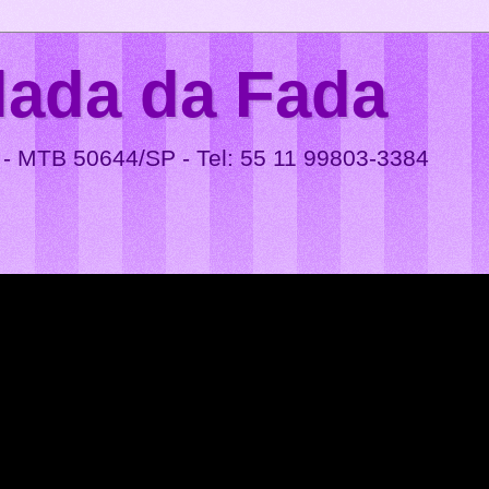
lada da Fada
 - MTB 50644/SP - Tel: 55 11 99803-3384