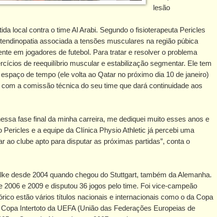
lesão
a local contra o time Al Arabi. Segundo o fisioterapeuta Pericles
e tendinopatia associada a tensões musculares na região púbica
mente em jogadores de futebol. Para tratar e resolver o problema
ícios de reequilíbrio muscular e estabilização segmentar. Ele tem
espaço de tempo (ele volta ao Qatar no próximo dia 10 de janeiro)
 com a comissão técnica do seu time que dará continuidade aos
sa fase final da minha carreira, me dediquei muito esses anos e
 Pericles e a equipe da Clínica Physio Athletic já percebi uma
r ao clube apto para disputar as próximas partidas”, conta o
alke desde 2004 quando chegou do Stuttgart, também da Alemanha.
e 2006 e 2009 e disputou 36 jogos pelo time. Foi vice-campeão
rico estão vários títulos nacionais e internacionais como o da Copa
Copa Intertoto da UEFA (União das Federações Europeias de