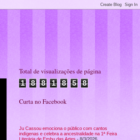
Total de visualizações de página
1
8
8
1
8
5
8
Curta no Facebook
Ju Cassou emociona o público com cantos
indígenas e celebra a ancestralidade na 1ª Feira
Literária de Embu das Artes
- 8/3/2026