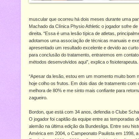
muscular que ocorreu há dois meses durante uma partid
Machado da Clínica Physio Athletic o jogador sofre d
direita. “Essa é uma lesão típica de atletas, principal
adotamos uma associação de técnicas manuais e exerc
apresentado um resultado excelente e devido ao curto 
para conclusão do tratamento, entraremos em contato
métodos desenvolvidos aqui”, explica o fisioterapeuta.
“Apesar da lesão, estou em um momento muito bom nes
hoje colho os frutos. Em dois dias de tratamento com o
melhora de 80% e me sinto mais confiante para retorna
zagueiro.
Bordon, que está com 34 anos, defendia o Clube Sch
O jogador foi capitão da equipe entre as temporadas d
alemão na última edição da Bundesliga. Entre seu histó
América em 2004, o Campeonato Paulista em 1998, a 