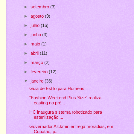
►
setembro
(3)
►
agosto
(9)
►
julho
(16)
►
junho
(3)
►
maio
(1)
►
abril
(11)
►
março
(2)
►
fevereiro
(12)
▼
janeiro
(36)
Guia de Estilo para Homens
“Fashion Weekend Plus Size” realiza
casting no pró...
HC inaugura sistema robotizado para
esterilização ...
Governador Alckmin entrega moradias, em
Cubatão, p...