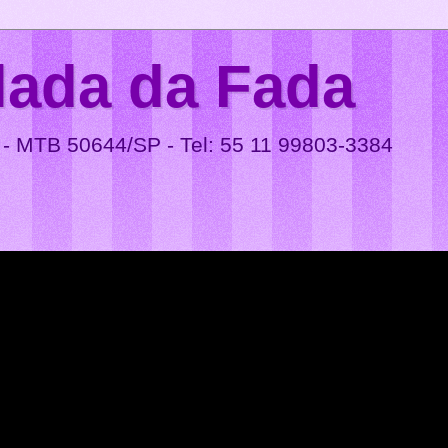
lada da Fada
 - MTB 50644/SP - Tel: 55 11 99803-3384