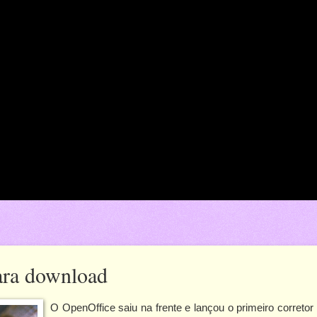
para download
O OpenOffice saiu na frente e lançou o primeiro corretor