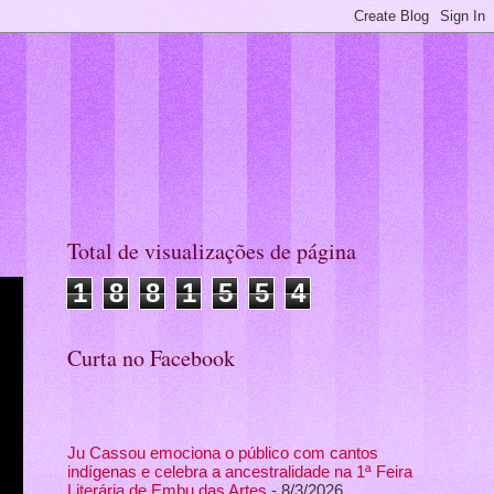
Total de visualizações de página
1
8
8
1
5
5
4
Curta no Facebook
Ju Cassou emociona o público com cantos
indígenas e celebra a ancestralidade na 1ª Feira
Literária de Embu das Artes
- 8/3/2026