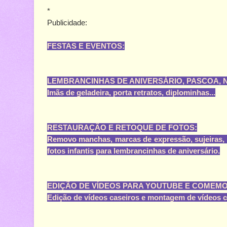
*
Publicidade:
FESTAS E EVENTOS:
LEMBRANCINHAS DE ANIVERSÁRIO, PASCOA, N
Imãs de geladeira, porta retratos, diplominhas...
RESTAURAÇÃO E RETOQUE DE FOTOS:
Removo manchas, marcas de expressão, sujeiras, 
fotos infantis para lembrancinhas de aniversário.
EDIÇÃO DE VÍDEOS PARA YOUTUBE E COMEM
Edição de vídeos caseiros e montagem de vídeos 