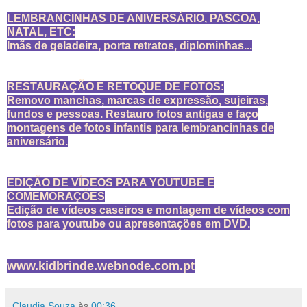
LEMBRANCINHAS DE ANIVERSÁRIO, PASCOA,
NATAL, ETC:
Imãs de geladeira, porta retratos, diplominhas...
RESTAURAÇÃO E RETOQUE DE FOTOS:
Removo manchas, marcas de expressão, sujeiras,
fundos e pessoas. Restauro fotos antigas e faço
montagens de fotos infantis para lembrancinhas de
aniversário.
EDIÇÃO DE VÍDEOS PARA YOUTUBE E
COMEMORAÇÕES
Edição de vídeos caseiros e montagem de vídeos com
fotos para youtube ou apresentações em DVD.
www.kidbrinde.webnode.com.pt
Claudia Souza
às
00:36