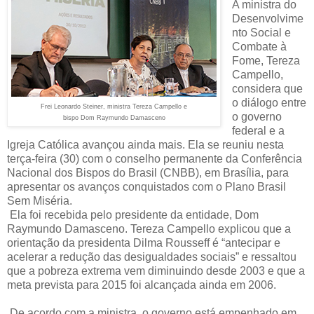
A ministra do
Desenvolvime
nto Social e
Combate à
Fome, Tereza
Campello,
considera que
o diálogo entre
Frei Leonardo Steiner, ministra Tereza Campello e
o governo
bispo Dom Raymundo Damasceno
federal e a
Igreja Católica avançou ainda mais. Ela se reuniu nesta
terça-feira (30) com o conselho permanente da Conferência
Nacional dos Bispos do Brasil (CNBB), em Brasília, para
apresentar os avanços conquistados com o Plano Brasil
Sem Miséria.
Ela foi recebida pelo presidente da entidade, Dom
Raymundo Damasceno. Tereza Campello explicou que a
orientação da presidenta Dilma Rousseff é “antecipar e
acelerar a redução das desigualdades sociais” e ressaltou
que a pobreza extrema vem diminuindo desde 2003 e que a
meta prevista para 2015 foi alcançada ainda em 2006.
De acordo com a ministra, o governo está empenhado em