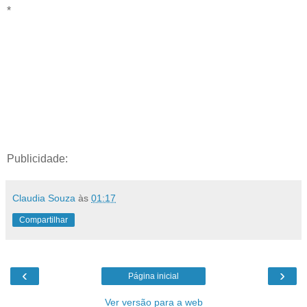
*
Publicidade:
Claudia Souza
às
01:17
Compartilhar
‹
›
Página inicial
Ver versão para a web