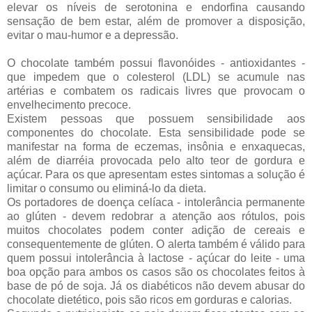
elevar os níveis de serotonina e endorfina causando
sensação de bem estar, além de promover a disposição,
evitar o mau-humor e a depressão.
O chocolate também possui flavonóides - antioxidantes -
que impedem que o colesterol (LDL) se acumule nas
artérias e combatem os radicais livres que provocam o
envelhecimento precoce.
Existem pessoas que possuem sensibilidade aos
componentes do chocolate. Esta sensibilidade pode se
manifestar na forma de eczemas, insônia e enxaquecas,
além de diarréia provocada pelo alto teor de gordura e
açúcar. Para os que apresentam estes sintomas a solução é
limitar o consumo ou eliminá-lo da dieta.
Os portadores de doença celíaca - intolerância permanente
ao glúten - devem redobrar a atenção aos rótulos, pois
muitos chocolates podem conter adição de cereais e
consequentemente de glúten. O alerta também é válido para
quem possui intolerância à lactose - açúcar do leite - uma
boa opção para ambos os casos são os chocolates feitos à
base de pó de soja. Já os diabéticos não devem abusar do
chocolate dietético, pois são ricos em gorduras e calorias.