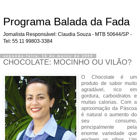
Programa Balada da Fada
Jornalista Responsável: Claudia Souza - MTB 50644/SP -
Tel: 55 11 99803-3384
segunda-feira, 16 de março de 2009
CHOCOLATE: MOCINHO OU VILÃO?
O Chocolate é um
produto de sabor muito
agradável, rico em
gordura, carboidratos e
muitas calorias. Com a
aproximação da Páscoa
é natural o aumento do
seu consumo,
principalmente pela
enorme variedade que
enchem os olhos. Um