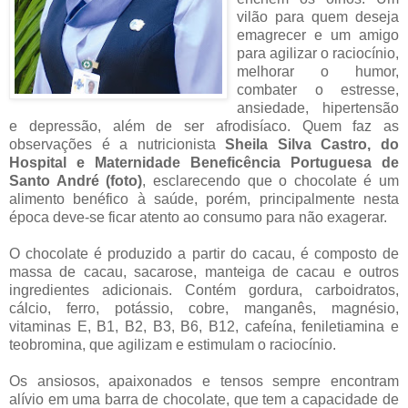
vilão para quem deseja
emagrecer e um amigo
para agilizar o raciocínio,
melhorar o humor,
combater o estresse,
ansiedade, hipertensão
e depressão, além de ser afrodisíaco. Quem faz as
observações é a nutricionista
Sheila Silva Castro, do
Hospital e Maternidade Beneficência Portuguesa de
Santo André (foto)
, esclarecendo que o chocolate é um
alimento benéfico à saúde, porém, principalmente nesta
época deve-se ficar atento ao consumo para não exagerar.
O chocolate é produzido a partir do cacau, é composto de
massa de cacau, sacarose, manteiga de cacau e outros
ingredientes adicionais. Contém gordura, carboidratos,
cálcio, ferro, potássio, cobre, manganês, magnésio,
vitaminas E, B1, B2, B3, B6, B12, cafeína, feniletiamina e
teobromina, que agilizam e estimulam o raciocínio.
Os ansiosos, apaixonados e tensos sempre encontram
alívio em uma barra de chocolate, que tem a capacidade de