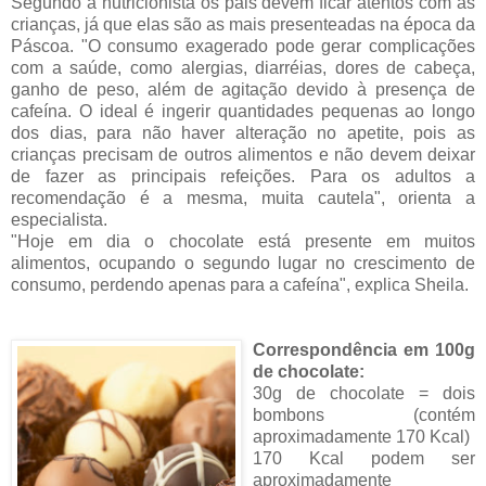
Segundo a nutricionista os pais devem ficar atentos com as
crianças, já que elas são as mais presenteadas na época da
Páscoa. "O consumo exagerado pode gerar complicações
com a saúde, como alergias, diarréias, dores de cabeça,
ganho de peso, além de agitação devido à presença de
cafeína. O ideal é ingerir quantidades pequenas ao longo
dos dias, para não haver alteração no apetite, pois as
crianças precisam de outros alimentos e não devem deixar
de fazer as principais refeições. Para os adultos a
recomendação é a mesma, muita cautela", orienta a
especialista.
"Hoje em dia o chocolate está presente em muitos
alimentos, ocupando o segundo lugar no crescimento de
consumo, perdendo apenas para a cafeína", explica Sheila.
Correspondênci
a em 100g
de chocolate:
30g de chocolate = dois
bombons (contém
aproximadamente 170 Kcal)
170 Kcal podem ser
aproximadamente