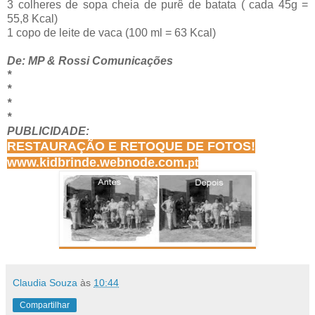
3 colheres de sopa cheia de purê de batata ( cada 45g =
55,8 Kcal)
1 copo de leite de vaca (100 ml = 63 Kcal)
De: MP & Rossi Comunicações
*
*
*
*
PUBLICIDADE:
RESTAURAÇÃO E RETOQUE DE FOTOS!
www.kidbrinde.webnode.com.
pt
Claudia Souza
às
10:44
Compartilhar