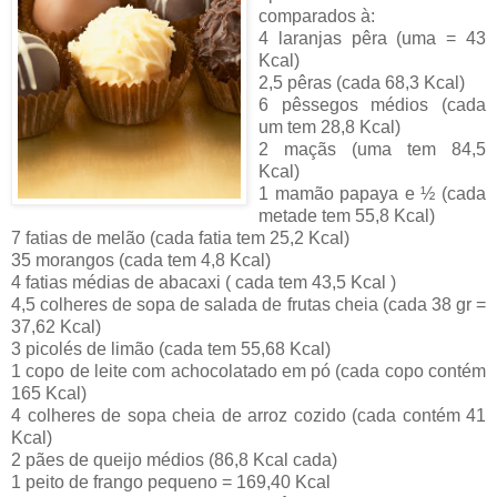
comparados à:
4 laranjas pêra (uma = 43
Kcal)
2,5 pêras (cada 68,3 Kcal)
6 pêssegos médios (cada
um tem 28,8 Kcal)
2 maçãs (uma tem 84,5
Kcal)
1 mamão papaya e ½ (cada
metade tem 55,8 Kcal)
7 fatias de melão (cada fatia tem 25,2 Kcal)
35 morangos (cada tem 4,8 Kcal)
4 fatias médias de abacaxi ( cada tem 43,5 Kcal )
4,5 colheres de sopa de salada de frutas cheia (cada 38 gr =
37,62 Kcal)
3 picolés de limão (cada tem 55,68 Kcal)
1 copo de leite com achocolatado em pó (cada copo contém
165 Kcal)
4 colheres de sopa cheia de arroz cozido (cada contém 41
Kcal)
2 pães de queijo médios (86,8 Kcal cada)
1 peito de frango pequeno = 169,40 Kcal