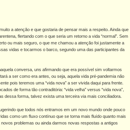
ito a atenção e que gostaria de pensar mais a respeito. Ainda que
rentena, flertando com o que seria um retorno a vida “normal”. Sem
erto ou mais seguro, o que me chamou a atenção foi justamente a
sas vidas e tocarmos o barco, segundo uma das participantes da
quela conversa, uns afirmando que era possível sim voltarmos
ltará a ser como era antes, ou seja, aquela vida pré-pandemia não
nte pois teremos uma “vida nova” a ser vivida daqui para frente.
dos de forma tão contraditória: “vida velha” versus “vida nova”,
s dessa forma, talvez exista uma terceira via mais conciliadora.
, sugerindo que todos nós entramos em um novo mundo onde pouco
vidas como um fluxo contínuo que se torna mais fluído quanto mais
 novos problemas ou ainda darmos novas respostas a antigos