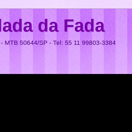
lada da Fada
 - MTB 50644/SP - Tel: 55 11 99803-3384