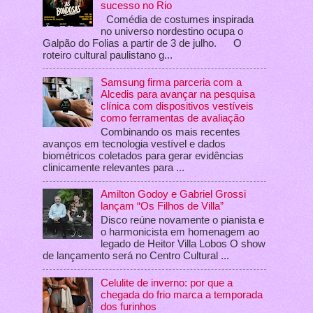
sucesso no Rio
Comédia de costumes inspirada
no universo nordestino ocupa o
Galpão do Folias a partir de 3 de julho. O
roteiro cultural paulistano g...
Samsung firma parceria com a
Alcedis para avançar na pesquisa
clínica com dispositivos vestíveis
como ferramentas de avaliação
Combinando os mais recentes
avanços em tecnologia vestível e dados
biométricos coletados para gerar evidências
clinicamente relevantes para ...
Amilton Godoy e Gabriel Grossi
lançam “Os Filhos de Villa”
Disco reúne novamente o pianista e
o harmonicista em homenagem ao
legado de Heitor Villa Lobos O show
de lançamento será no Centro Cultural ...
Celulite de inverno: por que a
chegada do frio marca a temporada
dos furinhos