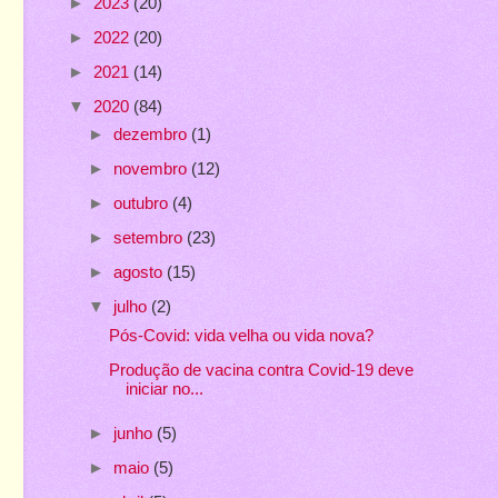
►
2023
(20)
►
2022
(20)
►
2021
(14)
▼
2020
(84)
►
dezembro
(1)
►
novembro
(12)
►
outubro
(4)
►
setembro
(23)
►
agosto
(15)
▼
julho
(2)
Pós-Covid: vida velha ou vida nova?
Produção de vacina contra Covid-19 deve
iniciar no...
►
junho
(5)
►
maio
(5)