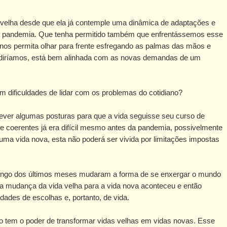
a velha desde que ela já contemple uma dinâmica de adaptações e
 a pandemia. Que tenha permitido também que enfrentássemos esse
nos permita olhar para frente esfregando as palmas das mãos e
a, diríamos, está bem alinhada com as novas demandas de um
m dificuldades de lidar com os problemas do cotidiano?
ever algumas posturas para que a vida seguisse seu curso de
s e coerentes já era difícil mesmo antes da pandemia, possivelmente
 uma vida nova, esta não poderá ser vivida por limitações impostas
 longo dos últimos meses mudaram a forma de se enxergar o mundo
ira mudança da vida velha para a vida nova aconteceu e então
idades de escolhas e, portanto, de vida.
ão tem o poder de transformar vidas velhas em vidas novas. Esse