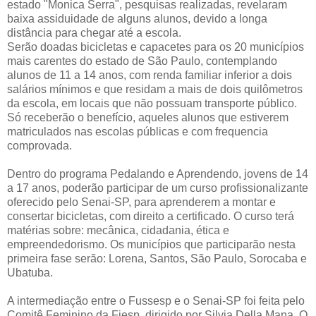
estado "Monica Serra", pesquisas realizadas, revelaram
baixa assiduidade de alguns alunos, devido a longa
distância para chegar até a escola.
Serão doadas bicicletas e capacetes para os 20 municípios
mais carentes do estado de São Paulo, contemplando
alunos de 11 a 14 anos, com renda familiar inferior a dois
salários mínimos e que residam a mais de dois quilômetros
da escola, em locais que não possuam transporte público.
Só receberão o benefício, aqueles alunos que estiverem
matriculados nas escolas públicas e com frequencia
comprovada.
Dentro do programa Pedalando e Aprendendo, jovens de 14
a 17 anos, poderão participar de um curso profissionalizante
oferecido pelo Senai-SP, para aprenderem a montar e
consertar bicicletas, com direito a certificado. O curso terá
matérias sobre: mecânica, cidadania, ética e
empreendedorismo. Os municípios que participarão nesta
primeira fase serão: Lorena, Santos, São Paulo, Sorocaba e
Ubatuba.
A intermediação entre o Fussesp e o Senai-SP foi feita pelo
Comitê Feminino da Fiesp, dirigido por Silvia Della Mana. O