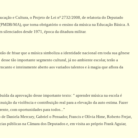
ucação e Cultura, o Projeto de Lei nº 2732/2008, de relatoria do Deputado
MDB/MA), que torna obrigatório o ensino da música na Educação Básica. A
am silenciados desde 1971, época da ditadura militar.
stão de frisar que a música simboliza a identidade nacional em toda sua gênese
desse tão importante segmento cultural, já no ambiente escolar, terão a
ncanto e inteiramente aberto aos variados talentos e à magia que aflora da
buída da aprovação desse importante texto: “ aprender música na escola é
inuição da violência e contribuição real para a elevação da auto estima. Fazer
erente, com oportunidades para todos...”
 de Daniela Mercury, Gabriel o Pensador, Francis e Olívia Hime, Roberto Frejat,
cias públicas na Câmara dos Deputados e, em visita ao próprio Frank Aguiar,