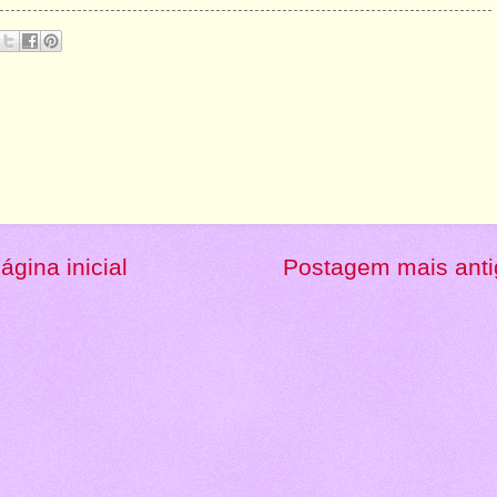
ágina inicial
Postagem mais anti