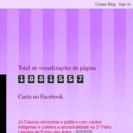
Total de visualizações de página
1
8
8
1
5
5
7
Curta no Facebook
Ju Cassou emociona o público com cantos
indígenas e celebra a ancestralidade na 1ª Feira
Literária de Embu das Artes
- 8/3/2026