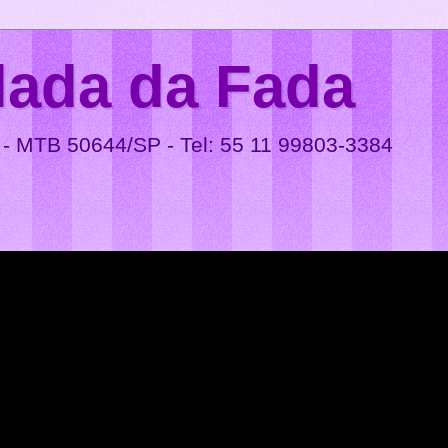
lada da Fada
 - MTB 50644/SP - Tel: 55 11 99803-3384