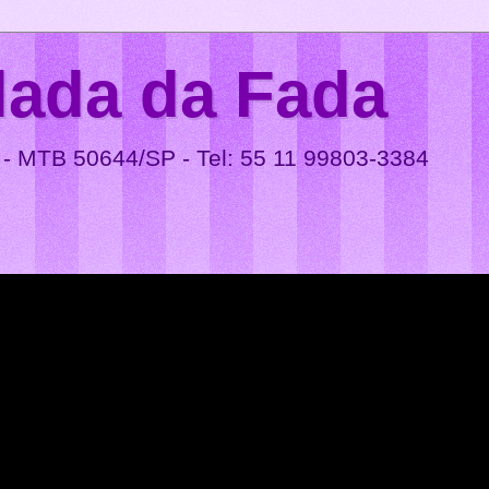
lada da Fada
 - MTB 50644/SP - Tel: 55 11 99803-3384