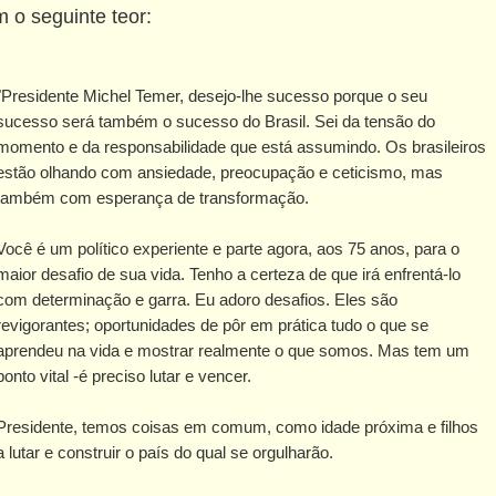
 o seguinte teor:
"Presidente Michel Temer, desejo-lhe sucesso porque o seu
sucesso será também o sucesso do Brasil. Sei da tensão do
momento e da responsabilidade que está assumindo. Os brasileiros
estão olhando com ansiedade, preocupação e ceticismo, mas
também com esperança de transformação.
Você é um político experiente e parte agora, aos 75 anos, para o
maior desafio de sua vida. Tenho a certeza de que irá enfrentá-lo
com determinação e garra. Eu adoro desafios. Eles são
revigorantes; oportunidades de pôr em prática tudo o que se
aprendeu na vida e mostrar realmente o que somos. Mas tem um
ponto vital -é preciso lutar e vencer.
Presidente, temos coisas em comum, como idade próxima e filhos
lutar e construir o país do qual se orgulharão.