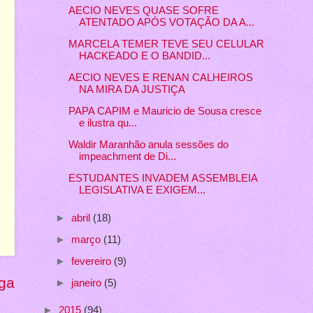
AECIO NEVES QUASE SOFRE
ATENTADO APÓS VOTAÇÃO DA A...
MARCELA TEMER TEVE SEU CELULAR
HACKEADO E O BANDID...
AECIO NEVES E RENAN CALHEIROS
NA MIRA DA JUSTIÇA
PAPA CAPIM e Mauricio de Sousa cresce
e ilustra qu...
Waldir Maranhão anula sessões do
impeachment de Di...
ESTUDANTES INVADEM ASSEMBLEIA
LEGISLATIVA E EXIGEM...
►
abril
(18)
►
março
(11)
►
fevereiro
(9)
ga
►
janeiro
(5)
►
2015
(94)