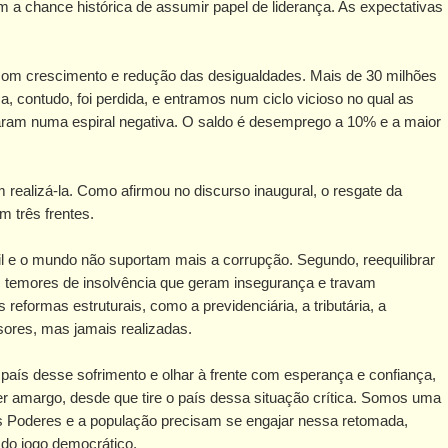
m a chance histórica de assumir papel de liderança. As expectativas
com crescimento e redução das desigualdades. Mais de 30 milhões
 contudo, foi perdida, e entramos num ciclo vicioso no qual as
çaram numa espiral negativa. O saldo é desemprego a 10% e a maior
 realizá-la. Como afirmou no discurso inaugural, o resgate da
m três frentes.
sil e o mundo não suportam mais a corrupção. Segundo, reequilibrar
s temores de insolvência que geram insegurança e travam
reformas estruturais, como a previdenciária, a tributária, a
ssores, mas jamais realizadas.
 país desse sofrimento e olhar à frente com esperança e confiança,
r amargo, desde que tire o país dessa situação crítica. Somos uma
ês Poderes e a população precisam se engajar nessa retomada,
 do jogo democrático.