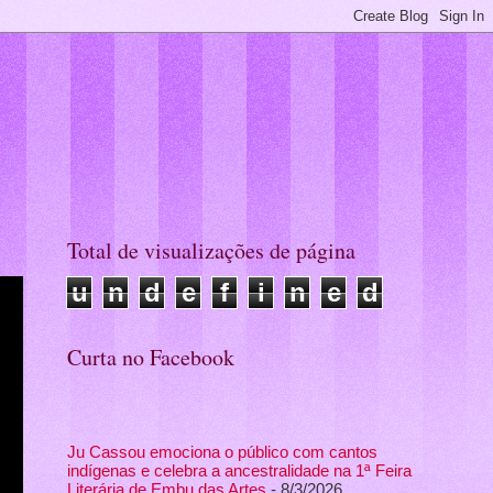
Total de visualizações de página
u
n
d
e
f
i
n
e
d
Curta no Facebook
Ju Cassou emociona o público com cantos
indígenas e celebra a ancestralidade na 1ª Feira
Literária de Embu das Artes
- 8/3/2026