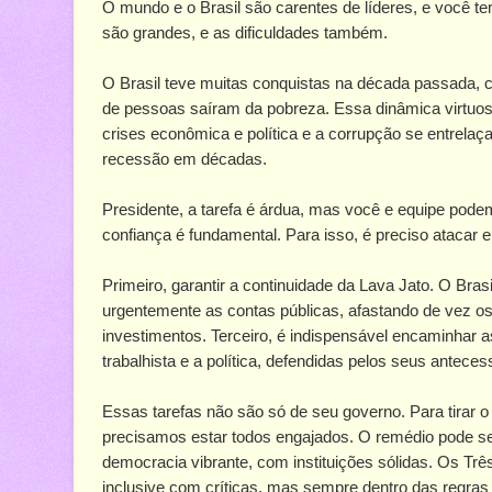
O mundo e o Brasil são carentes de líderes, e você te
são grandes, e as dificuldades também.
O Brasil teve muitas conquistas na década passada, 
de pessoas saíram da pobreza. Essa dinâmica virtuosa,
crises econômica e política e a corrupção se entrela
recessão em décadas.
Presidente, a tarefa é árdua, mas você e equipe podem
confiança é fundamental. Para isso, é preciso atacar e
Primeiro, garantir a continuidade da Lava Jato. O Bra
urgentemente as contas públicas, afastando de vez o
investimentos. Terceiro, é indispensável encaminhar as 
trabalhista e a política, defendidas pelos seus antece
Essas tarefas não são só de seu governo. Para tirar o
precisamos estar todos engajados. O remédio pode se
democracia vibrante, com instituições sólidas. Os Tr
inclusive com críticas, mas sempre dentro das regras