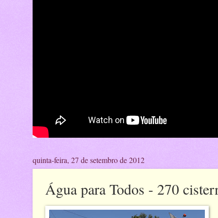
quinta-feira, 27 de setembro de 2012
Água para Todos - 270 cister