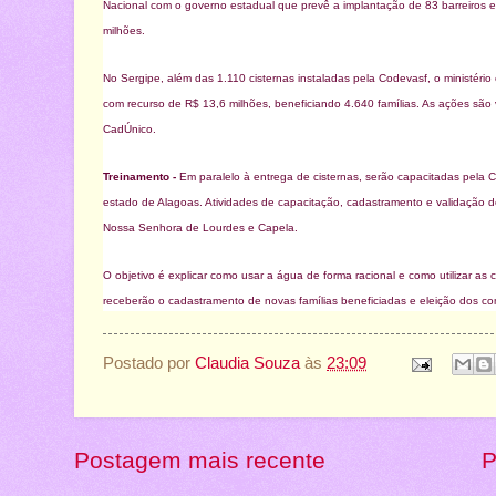
Nacional com o governo estadual que prevê a implantação de 83 barreiros e
milhões.
No Sergipe, além das 1.110 cisternas instaladas pela Codevasf, o ministéri
com recurso de R$ 13,6 milhões, beneficiando 4.640 famílias. As ações são v
CadÚnico.
Treinamento -
Em paralelo à entrega de cisternas, serão capacitadas pela
estado de Alagoas. Atividades de capacitação, cadastramento e validação d
Nossa Senhora de Lourdes e Capela.
O objetivo é explicar como usar a água de forma racional e como utilizar
receberão o cadastramento de novas famílias beneficiadas e eleição dos com
Postado por
Claudia Souza
às
23:09
Postagem mais recente
P