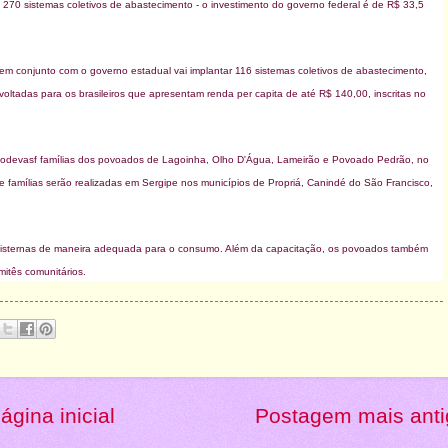
 270 sistemas coletivos de abastecimento - o investimento do governo federal é de R$ 33,5
o em conjunto com o governo estadual vai implantar 116 sistemas coletivos de abastecimento,
oltadas para os brasileiros que apresentam renda per capita de até R$ 140,00, inscritas no
 Codevasf famílias dos povoados de Lagoinha, Olho D'Água, Lameirão e Povoado Pedrão, no
e famílias serão realizadas em Sergipe nos municípios de Propriá, Canindé do São Francisco,
 as cisternas de maneira adequada para o consumo. Além da capacitação, os povoados também
itês comunitários.
ágina inicial
Postagem mais anti