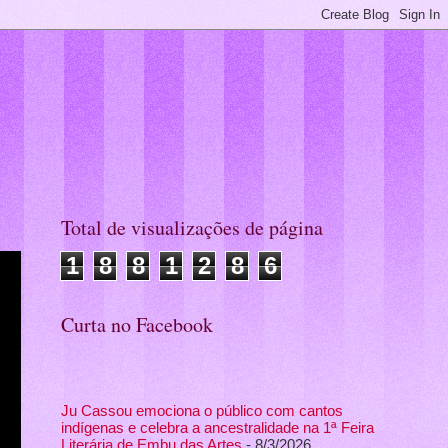
Total de visualizações de página
1
8
8
1
2
8
6
Curta no Facebook
Ju Cassou emociona o público com cantos
indígenas e celebra a ancestralidade na 1ª Feira
Literária de Embu das Artes
- 8/3/2026