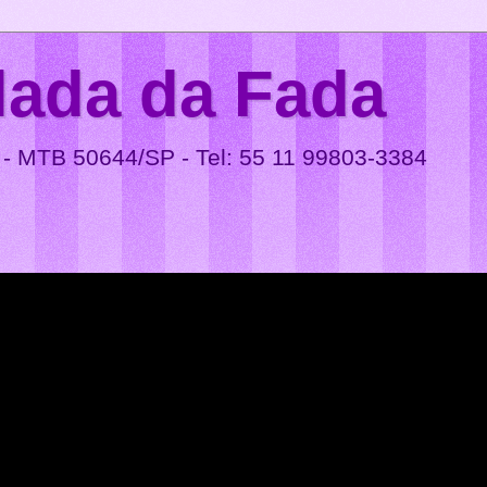
lada da Fada
 - MTB 50644/SP - Tel: 55 11 99803-3384